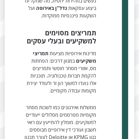
נעשים במהירות יחסית, מה שמקל על
ביצוע עסקאות
נדל"ן באירופה
ועל
השקעות פיננסיות ממוקדות.
תמריצים מסוימים
למשקיעים ובעלי עסקים
מדינות אירופיות מציעות
תמריצי
משקיעים
במגוון דרכים: הפחתות
מס, אזורי מסחר חופשי ותמריצים
להקמת חברות טכנולוגיה. תוכניות
אלו נועדו למשוך הון זר ולעודד יצירת
מקומות עבודה מקומיים.
ממשלות ואירגונים כמו לשכות מסחר
מקומיות מפרסמים מסלולים ייעודיים
למשקיעים. מומלץ להתייעץ עם רואי
חשבון ועורכי דין אירופיים מבוססים
כגון KPMG או Deloitte לצורך תכנון