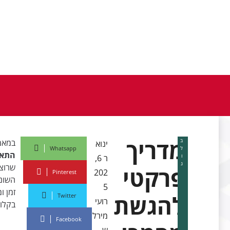
מדריך
ב
במאמר
ינוא
ל
Whatsapp
התאז
ו
ר 6,
ג
שרוצה
פרקטי
202
Pinterest
השוני
5
זמן ו
להגשת
Twitter
רועי
בקלות
מירל
Facebook