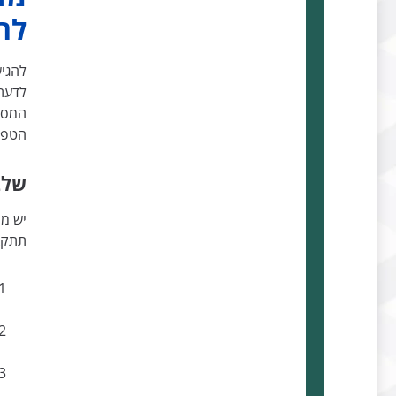
לה
להגיש
לדעת 
המסמכ
הטפסי
שלב
יש מ
תתקב