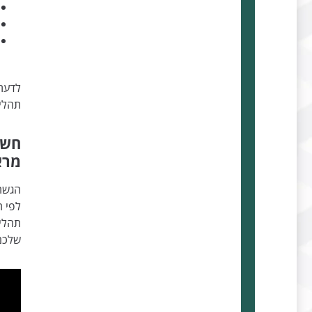
לדעת 
תהלי
חשי
מרא
הגשה
לפי ה
תהליך
שלכם 