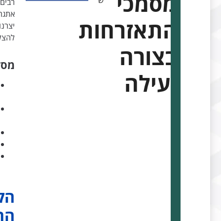
מסמכי
ש
רבים
אתגר
התאזרחות
יצרנ
להצל
בצורה
מסק
יעילה
הק
הה