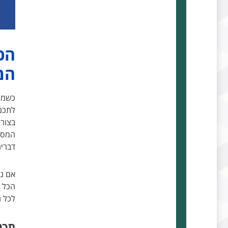
הכ
המ
כשמת
לתכנן
בצורה
המסמ
דברים
אם נת
הכל ב
לכל 
תכנ