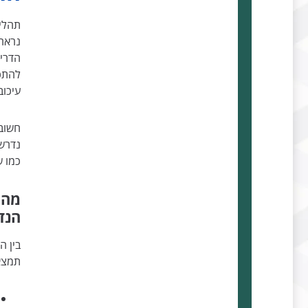
תהלי
נראה 
הדריש
להתכו
עיכוב
חשוב
נדרשי
כמו ש
מהם
הנד
בין 
תמצא