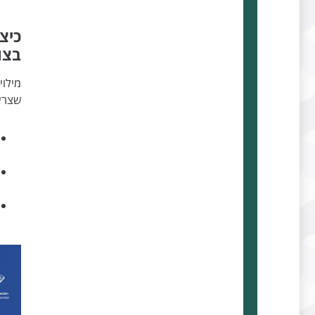
כיצ
בצו
מילוי
שצריך