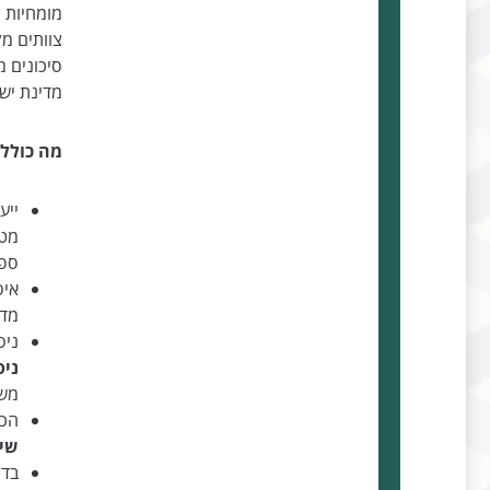
מומחיות 
צוותים מק
סיכונים 
מדינת יש
מה כולל 
ייע
מטר
ספצ
איס
מדו
ניס
ניס
משפ
הכנ
שיר
בדי