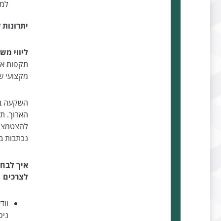
למנ
יתרונות 
ליווי מש
תקפות או
מקצועי שו
השקעה בש
הארוך. תב
להצטמצם 
נכתבות ב
איך לבחו
לצרכים
ווד
ניס