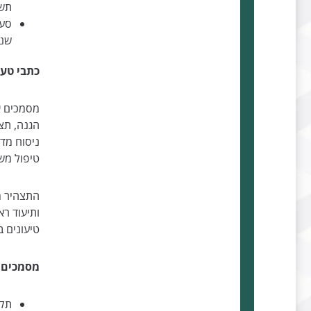
תשל
סעי
שנכ
כתבי טענ
מסמכים א
הגנה, תצה
ניסוח מד
טיפול משפ
התצהיר מ
ותיעוד רא
טיעונים 
מסמכים ע
תקנ