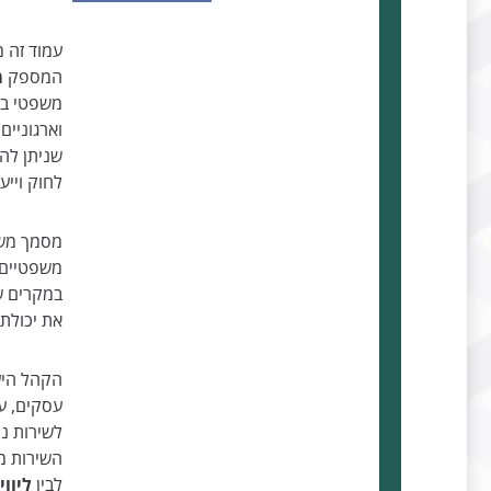
עמוד זה 
המספק
מ
משפטי במ
וארגוניי
שניתן לה
לחוק ויי
מסמך משפ
משפטיים ו
במקרים ש
את יכולת
הקהל היעד
עסקים, עו
לשירות נ
השירות מ
לבין
ליווי