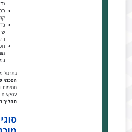
נדל
תבק
קוד
בדק
שיר
ריש
חפש
מוב
במק
בתרגול מ
הסכמי ש
חתימות ו
עסקאות ר
תהליך מ
סוגי
מוכנ