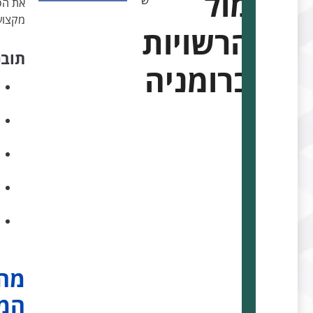
מול
ש
את הסי
מקצוע
הרשויות
תובנ
ברומניה
מהו
המו