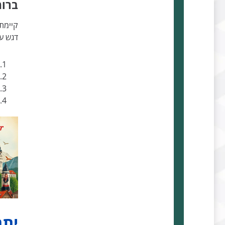
ברומ
קיימת
דגש על
יתר