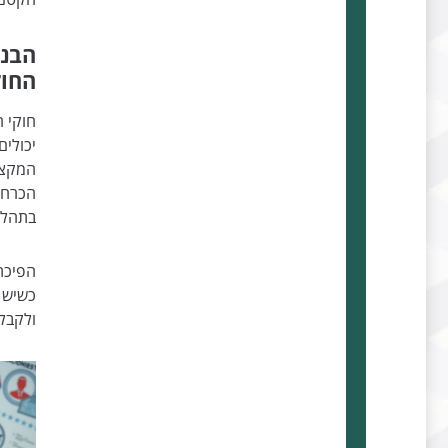
הבנה
החו
חוקי ה
יכולים
המקצו
הכרחית
בתהליכ
הפיכת
כשיש י
ולקבלת