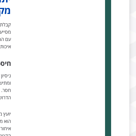
מקצ
קבלת 
מסייע
עם הת
איכות 
חיסכ
ניסיון
ומתיש.
חסר. ל
הדרוש
יועץ מ
הוא מו
איחורי
הקטנת