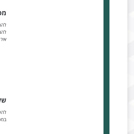
מס
להת
להג
איר
של
להש
במס