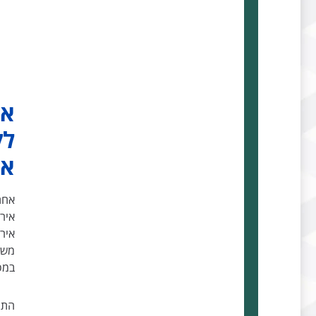
אפ
לק
אי
אחת
אירו
איר
משפ
במס
התה