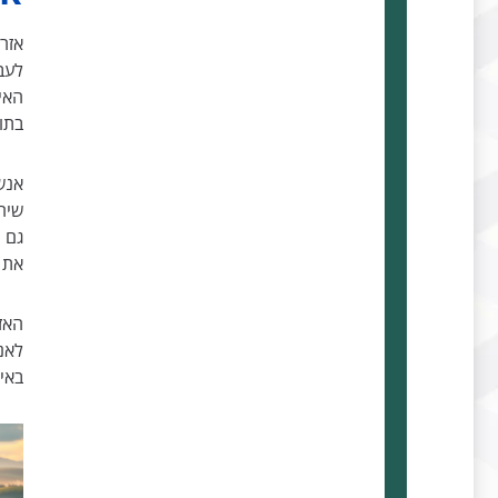
אזר
לעבו
האי
בתו
אנש
שירו
גם 
את 
האז
לאנ
באיח