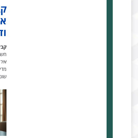
קב
אי
וד
קבל
חשו
איר
מדי
שוני