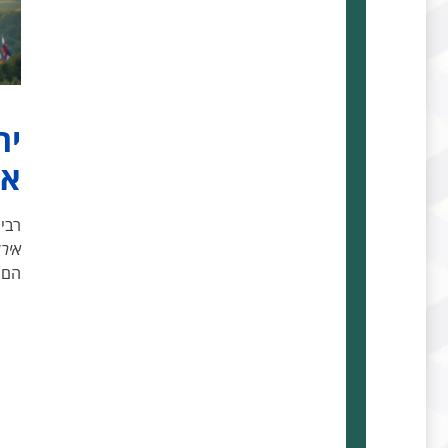
ית
אז
רבי
איר
הם 