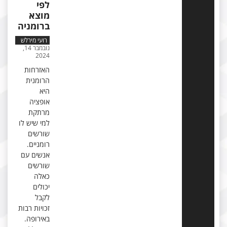
לפי
מוצא
ברומניה
רועי מירלש
נובמבר 14,
2024
האזרחות
הרומנית
היא
אופציה
מרתקת
למי שיש לו
שורשים
רומניים.
אנשים עם
שורשים
כאלה
יכולים
לקבל
זכויות רבות
באירופה.