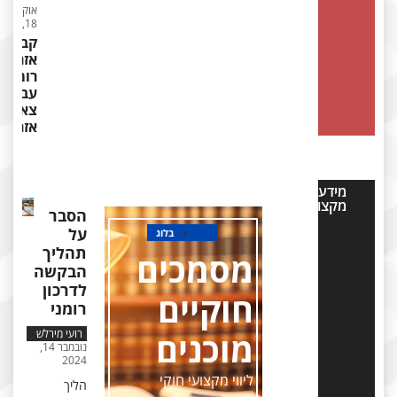
אוקטובר
18, 2024
קבלת
אזרחות
רומנית
עבור
צאצאי
אזרחים
מידע
מקצועי
הסבר
על
בלוג
תהליך
מסמכים
הבקשה
לדרכון
חוקיים
רומני
מוכנים
רועי מירלש
נובמבר 14,
2024
ליווי מקצועי חוקי
הליך