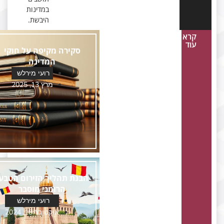
במדינות
היבשת.
קרא
עוד
סקירה מקיפה על חוקי
המדינה
רועי מירלש
מרץ 13, 2025
הבנת תהליך הזירום הטבעי
הרומני מוסבר
רועי מירלש
אוקטובר 18, 2024