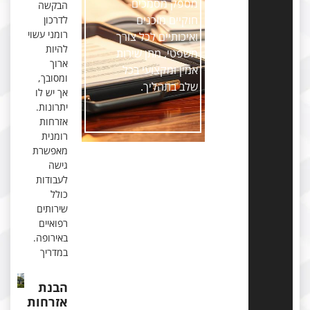
מספק מסמכים
הבקשה
חוקיים מוכנים
לדרכון
רומני עשוי
ואיכותיים לכל צורך
להיות
משפטי, מתן שירות
ארוך
אמין ומקצועי בכל
ומסובך,
שלב בתהליך.
אך יש לו
יתרונות.
אזרחות
רומנית
מאפשרת
גישה
לעבודות
כולל
שירותים
רפואיים
באירופה.
במדריך
הבנת
אזרחות