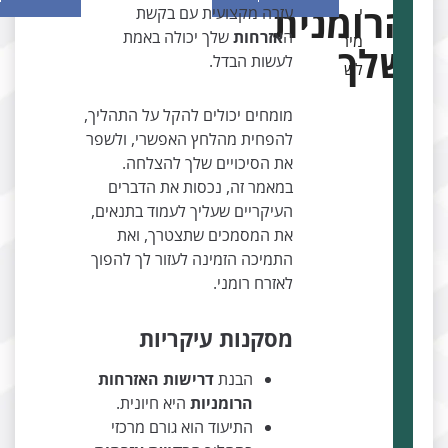
רומנית
י
עזרה מקצועית עם בקשת
ה
אזרחות
שלך יכולה באמת
מיר
לך
לעשות הבדל.
לש
מומחים יכולים להקל על התהליך,
להפחית מהלחץ האפשרי, ולשפר
את הסיכויים שלך להצלחה.
במאמר זה, נכסות את הדברים
העיקריים שעליך לעמוד בתנאים,
את המסמכים שתצטרך, ואת
התמיכה הזמינה לעזור לך להפוך
לאזרח רומני.
מסקנות עיקריות
הבנת
דרישות האזרחות
הרומניות
היא חיונית.
התיעוד הוא גורם מרכזי